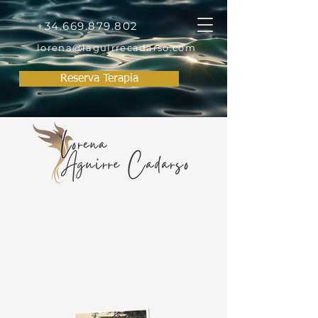
+34.669.879.802
lorena@laguirrecadarso.com
Reserva Terapia