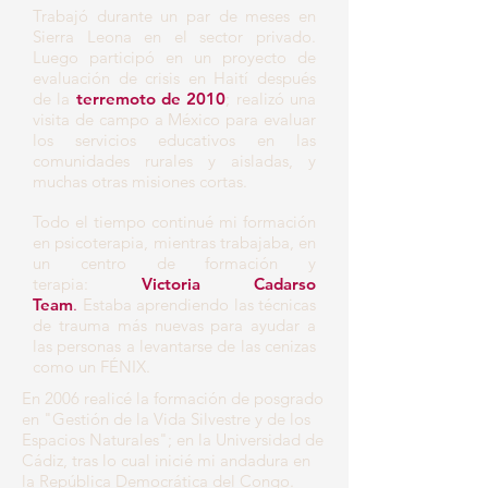
Trabajó durante un par de meses en
Sierra Leona en el sector privado.
Luego participó en un proyecto de
evaluación de crisis en Haití después
de la
terremoto de 2010
; realizó una
visita de campo a México para evaluar
los servicios educativos en las
comunidades rurales y aisladas, y
muchas otras misiones cortas.
Todo el tiempo continué mi formación
en psicoterapia, mientras trabajaba, en
un centro de formación y
terapia:
Victoria Cadarso
Team
.
Estaba aprendiendo las técnicas
de trauma más nuevas para ayudar a
las personas a levantarse de las cenizas
como un FÉNIX.
En 2006 realicé la formación de posgrado
en "Gestión de la Vida Silvestre y de los
Espacios Naturales"; en la Universidad de
Cádiz, tras lo cual inicié mi andadura en
la República Democrática del Congo.