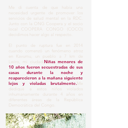
Me di cuenta de que había una
necesidad urgente de promover los
servicios de salud mental en la RDC.
Junto con la ONG Coopera y el socio
local COOPERA CONGO (COCO)
decidimos hacer algo al respecto.
El punto de ruptura fue en 2014
cuando comenzó un fenómeno atroz
en Kavumu, un pueblo a 7 km de
Lwiro, mi ciudad.
Niñas menores de
10 años fueron secuestradas de sus
casas durante la noche y
reaparecieron a la mañana siguiente
lejos y violadas brutalmente.
Me
dediqué a estos niños violados
inhumanamente durante 4 años en
diferentes áreas de la República
Democrática del Congo.