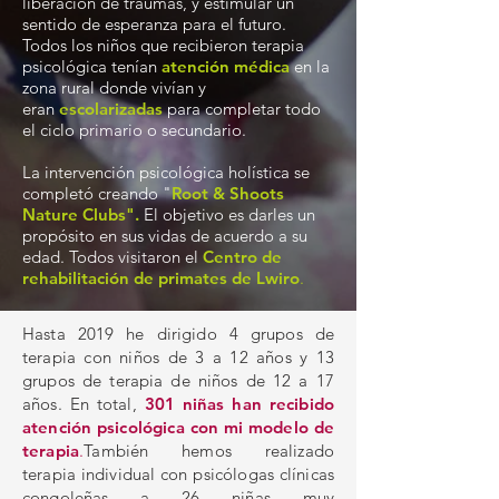
liberación de traumas, y estimular un
sentido de esperanza para el futuro.
Todos los niños que recibieron terapia
psicológica tenían
atención médica
en la
zona rural donde vivían y
eran
escolarizadas
para completar todo
el ciclo primario o secundario.
La intervención psicológica holística se
completó creando "
Root & Shoots
Nature Clubs".
El objetivo es darles un
propósito en sus vidas de acuerdo a su
edad. Todos visitaron el
Centro de
rehabilitación de primates de Lwiro
.
Hasta 2019 he dirigido 4 grupos de
terapia con niños de 3 a 12 años y 13
grupos de terapia de niños de 12 a 17
años. En total,
301 niñas han recibido
atención psicológica con mi modelo de
terapia
.
También hemos realizado
terapia individual con psicólogas clínicas
congoleñas a 26 niñas muy