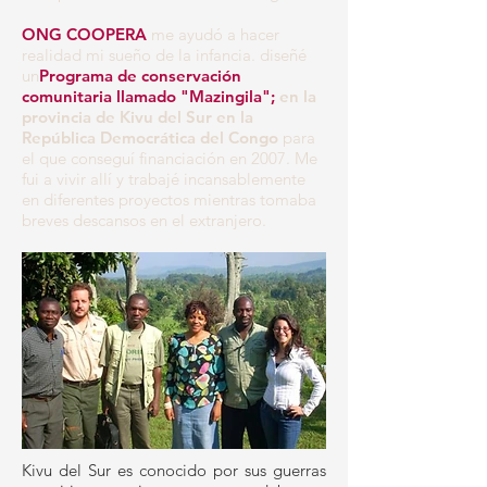
ONG COOPERA
me ayudó a hacer
realidad mi sueño de la infancia. diseñé
un
Programa de conservación
comunitaria
llamado "Mazingila";
en la
provincia de Kivu del Sur en la
República Democrática del Congo
para
el que conseguí financiación en 2007. Me
fui a vivir allí y trabajé incansablemente
en diferentes proyectos mientras tomaba
breves descansos en el extranjero.
Kivu del Sur es conocido por sus guerras