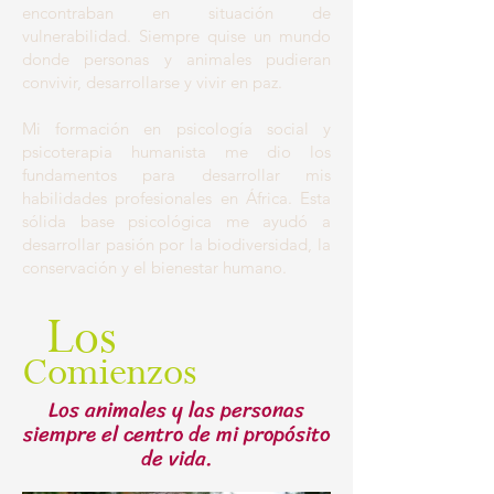
encontraban en situación de
vulnerabilidad. Siempre quise un mundo
donde personas y animales pudieran
convivir, desarrollarse y vivir en paz.
Mi formación en psicología social y
psicoterapia humanista me dio los
fundamentos para desarrollar mis
habilidades profesionales en África. Esta
sólida base psicológica me ayudó a
desarrollar pasión por la biodiversidad, la
conservación y el bienestar humano.
Los
omienzos
C
Los animales y las personas
siempre el centro de mi propósito
de vida.