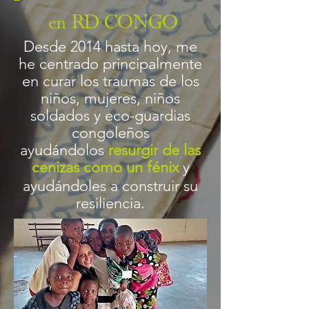
RD CONGO
en
Desde 2014 hasta hoy, me
he centrado principalmente
en curar los traumas de los
niños, mujeres, niños
soldados y eco-guardias
congoleños
ayudándolos
resurgir de las
cenizas
como un fénix
y
ayudándoles a construir su
resiliencia.