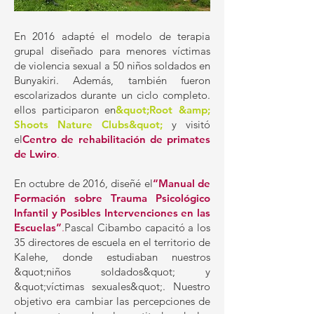
En 2016 adapté el modelo de terapia
grupal diseñado para menores víctimas
de violencia sexual a 50 niños soldados en
Bunyakiri. Además, también fueron
escolarizados durante un ciclo completo.
ellos participaron en
&quot;Root &amp;
Shoots Nature Clubs&quot;
y visitó
el
Centro de rehabilitación de primates
de Lwiro
.
En octubre de 2016, diseñé el
“Manual de
Formación sobre Trauma Psicológico
Infantil y Posibles Intervenciones en las
Escuelas”
.
Pascal Cibambo capacitó a los
35 directores de escuela en el territorio de
Kalehe, donde estudiaban nuestros
&quot;niños soldados&quot; y
&quot;víctimas sexuales&quot;. Nuestro
objetivo era cambiar las percepciones de