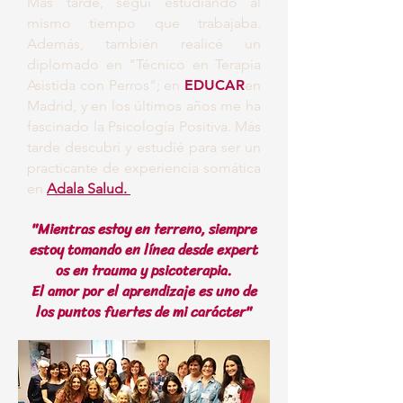
Más tarde, seguí estudiando al
mismo tiempo que trabajaba.
Además, también realicé un
diplomado en "Técnico en Terapia
Asistida con Perros"; en
EDUCAR
en
Madrid, y en los últimos años me ha
fascinado la Psicología Positiva. Más
tarde descubrí y estudié para ser un
practicante de experiencia somática
en
Adala Salud.
"Mientras estoy en terreno, siempre
estoy tomando en línea desde
expert
os en trauma y psicoterapia.
El amor por el aprendizaje es uno de
los puntos fuertes de mi carácter"