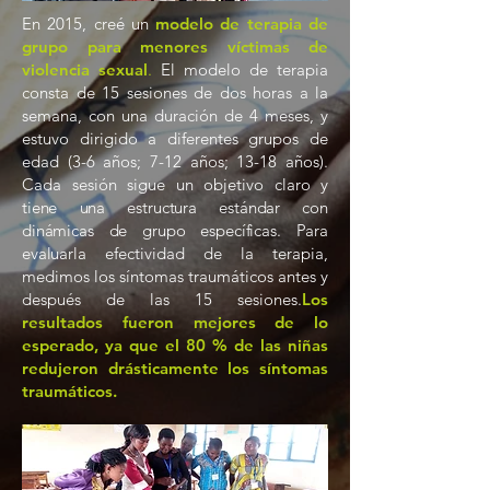
En 2015, creé un
modelo de terapia de
grupo para menores víctimas de
violencia sexual
.
El modelo de terapia
consta de 15 sesiones de dos horas a la
semana, con una duración de 4 meses, y
estuvo dirigido a diferentes grupos de
edad (3-6 años; 7-12 años; 13-18 años).
Cada sesión sigue un objetivo claro
y
tiene una estructura estándar con
dinámicas de grupo específicas. Para
evaluar
la efectividad de la terapia,
medimos los síntomas traumáticos antes y
después de las 15 sesiones.
Los
resultados fueron mejores de lo
esperado, ya que el 80 % de las niñas
redujeron drásticamente los síntomas
traumáticos.