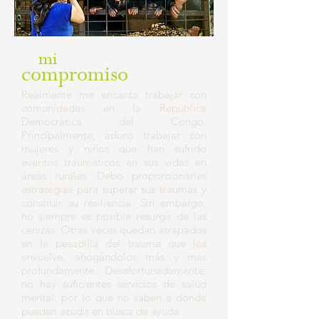
mi
compromiso
Realmente me encanta trabajar con
comunidades en la República
Democrática del Congo.
Principalmente, adoro trabajar con
mujeres y niños que han sufrido
eventos traumáticos en sus vidas en
áreas rurales. Debo proporcionarles
estrategias para superar sus traumas y
construir su resiliencia. Sin embargo,
no siempre es posible resurgir de las
cenizas. Otras veces quedan atrapados
en la pesadilla del trauma que los
envuelve, ahogándolos más y más
profundamente. Desafortunadamente,
no hay suficientes servicios de salud
mental, por lo que no saben a dónde
pueden acudir en busca de ayuda.