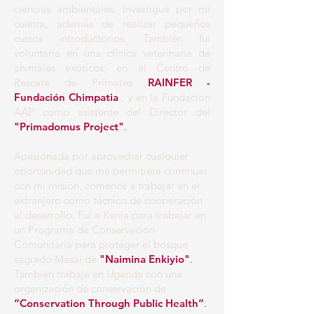
ciencias ambientales. Investigué por mi
cuenta, además de realizar pequeños
cursos introductorios. También fui
voluntaria en una clínica veterinaria de
animales exóticos; en el Centro de
Rescate de Primates
RAINFER -
Fundación Chimpatia
, y en la Fundación
AAP como asistente del Director del
"Primadomus Project"
.
Apasionada por aprovechar cualquier
oportunidad que me permitiera continuar
con mi misión, comencé a trabajar en el
extranjero como técnico de cooperación
al desarrollo. Fui a Kenia para trabajar en
un Programa de Conservación
Comunitaria para proteger el bosque
sagrado Masai de
"Naimina Enkiyio"
.
También trabajé en Uganda con una
organización de conservación de
“Conservation Through Public Health”
.