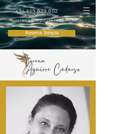
+34.669.879.802
lorena@laguirrecadarso.com
Reserva Terapia