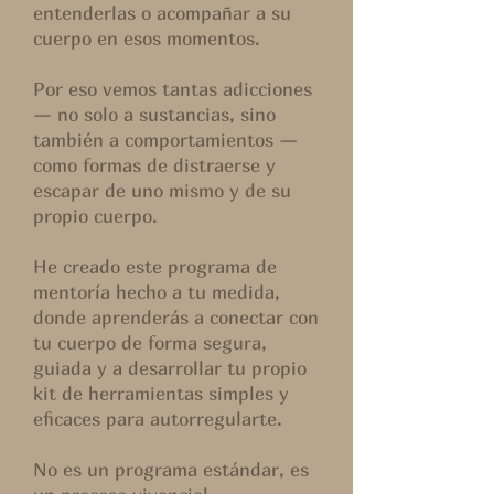
entenderlas o acompañar a su
cuerpo en esos momentos.
Por eso vemos tantas adicciones
— no solo a sustancias, sino
también a comportamientos —
como formas de distraerse y
escapar de uno mismo y de su
propio cuerpo.
He creado este programa de
mentoría hecho a tu medida,
donde aprenderás a conectar con
tu cuerpo de forma segura,
guiada y a desarrollar tu propio
kit de herramientas simples y
eficaces para autorregularte.
No es un programa estándar, es