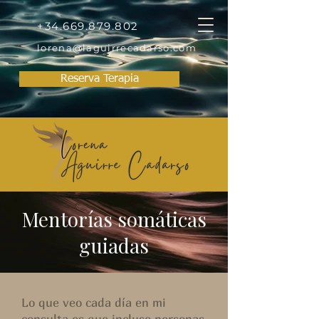
+34.669.879.802
lorena@laguirrecadarso.com
Reserva Terapia
Mentorías somáticas
guiadas
Lo que veo cada día en mi
consulta es que incluso personas