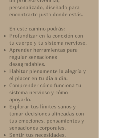
un proceso vivencial,
personalizado, diseñado para
encontrarte justo donde estás.
En este camino podrás:
Profundizar en la conexión con
tu cuerpo y tu sistema nervioso.
Aprender herramientas para
regular sensaciones
desagradables.
Habitar plenamente la alegría y
el placer en tu día a día.
Comprender cómo funciona tu
sistema nervioso y cómo
apoyarlo.
Explorar tus límites sanos y
tomar decisiones alineadas con
tus emociones, pensamientos y
sensaciones corporales.
Sentir tus necesidades,