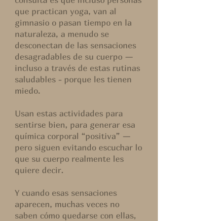
que practican yoga, van al
gimnasio o pasan tiempo en la
naturaleza, a menudo se
desconectan de las sensaciones
desagradables de su cuerpo —
incluso a través de estas rutinas
saludables - porque les tienen
miedo.
Usan estas actividades para
sentirse bien, para generar esa
química corporal “positiva” —
pero siguen evitando escuchar lo
que su cuerpo realmente les
quiere decir.
Y cuando esas sensaciones
aparecen, muchas veces no
saben cómo quedarse con ellas,