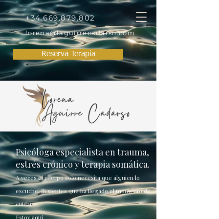
+34.669.879.802
lorena@laguirrecadarso.com
Reserva Terapia
Psicóloga especialista en trauma,
estrés crónico y terapia somática.
A veces el cuerpo sólo necesita que alguien lo
escuche. Si sientes que ha llegado el momento de
cuidarte,
Estoy aquí.