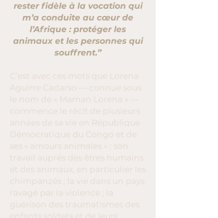
rester fidèle à la vocation qui
m’a conduite au cœur de
l’Afrique : protéger les
animaux et les personnes qui
souffrent.”
C’est avec ces mots que Lorena
Aguirre Cadarso — connue sous
le nom de « Maman Lorena » —
commence le récit de plusieurs
années de sa vie en République
Démocratique du Congo et de
ses « amours animales » : son
travail auprès des êtres humains
et des animaux, en particulier les
chimpanzés ; la vie dans un pays
ravagé par la violence ; la
guérison des traumatismes des
enfants soldats et de leurs