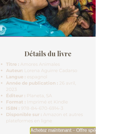
Détails du livre
Titre :
Amores Animales
Auteur:
Lorena Aguirre Cadarso
Langue :
espagnol
Année de publication :
26 avril,
2023
Éditeur :
Planeta, SA
Format :
Imprimé et Kindle
ISBN :
978-84-670-6914-3
Disponible sur :
Amazon et autres
plateformes en ligne
Achetez maintenant - Offre spéciale