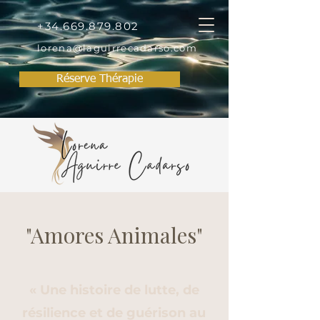
+34.669.879.802
lorena@laguirrecadarso.com
Réserve Thérapie
"Amores Animales"
« Une histoire de lutte, de
résilience et de guérison au