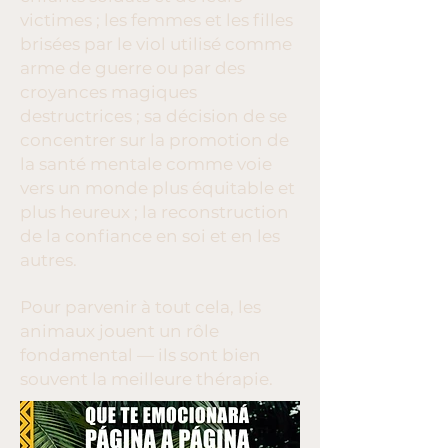
victimes ; les femmes et les filles
brisées par le viol utilisé comme
arme de guerre ou par des
croyances magiques
destructrices ; sa décision de se
concentrer sur la promotion de
la santé mentale comme voie
vers un monde plus équitable et
plus heureux ; la reconstruction
de la confiance en soi et en les
autres.
Pour parvenir à tout cela, les
animaux jouent un rôle
fondamental — ils sont bien
souvent la meilleure thérapie.