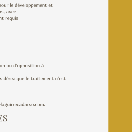
pour le développement et
ns, avec
nt requis
ion ou d'opposition à
nsidérez que le traitement
n'est
laguirrecadarso.com
.
ES