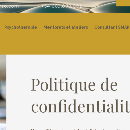
rso.com
+34.669.879.802
Psychothérapie
Mentorats et ateliers
Consultant SMAP
Politique de
confidentiali