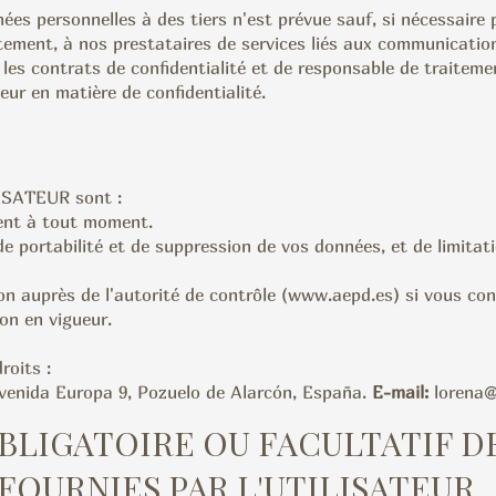
s personnelles à des tiers n'est prévue sauf, si nécessaire 
aitement, à nos prestataires de services liés aux communicatio
s contrats de confidentialité et de responsable de traiteme
eur en matière de confidentialité.
LISATEUR sont :
ment à tout moment.
 de portabilité et de suppression de vos données, et de limitat
n auprès de l'autorité de contrôle (
www.aepd.es
) si vous co
on en vigueur.
roits :
venida Europa 9, Pozuelo de Alarcón, España.
E-mail:
lorena@
BLIGATOIRE OU FACULTATIF D
FOURNIES PAR L'UTILISATEUR