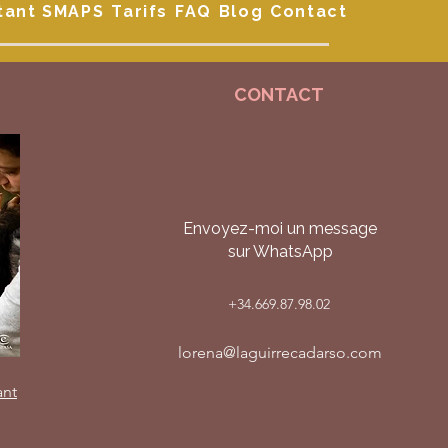
tant SMAPS
Tarifs
FAQ
Blog
Contact
CONTACT
Envoyez-moi un message
sur WhatsApp
+34.669.87.98.02
lorena@laguirrecadarso.com
ant