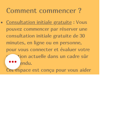
Comment commencer ?
Consultation initiale gratuite
: Vous
pouvez commencer par réserver une
consultation initiale gratuite de 30
minutes, en ligne ou en personne,
pour vous connecter et évaluer votre
situation actuelle dans un cadre sûr
et détendu.
Cet espace est conçu pour vous aider
à explorer si cette approche résonne
en vous, sans pression, sans jugement
et sans précipitation.
Réservez une psychothérapie en ligne
: Si vous avez besoin de soutien et
que le temps est un problème dans
votre vie actuelle, pensez à la
psychothérapie en ligne ; elle est
aussi efficace qu'une thérapie en