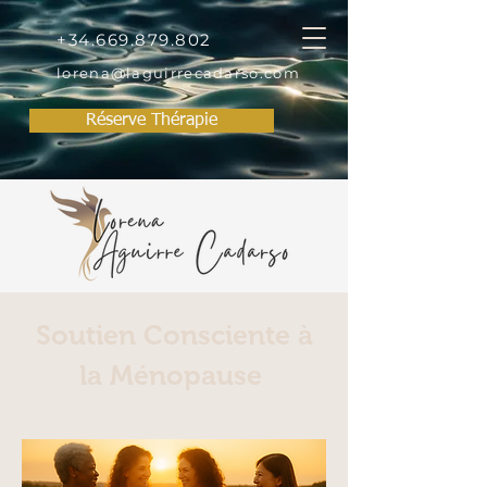
+34.669.879.802
lorena@laguirrecadarso.com
Réserve Thérapie
Soutien Consciente à
la Ménopause