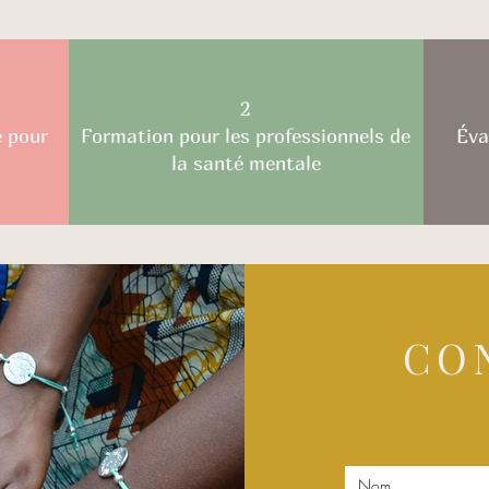
2
 pour
Formation pour les professionnels de
Éva
s
la santé mentale
CO