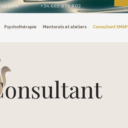
rso.com
+34.669.879.802
Psychothérapie
Mentorats et ateliers
Consultant SMAP
Consultant