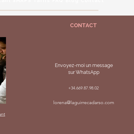
tant SMAPS
Tarifs
FAQ
Blog
Contact
CONTACT
Envoyez-moi un message
sur WhatsApp
+34.669.87.98.02
lorena@laguirrecadarso.com
ant