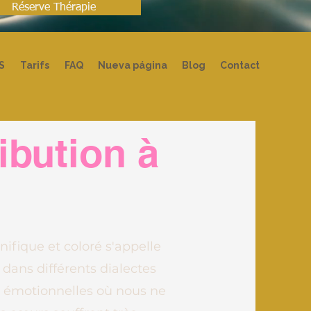
Réserve Thérapie
S
Tarifs
FAQ
Nueva página
Blog
Contact
ibution à
ifique et coloré s'appelle
dans différents dialectes
res émotionnelles où nous ne