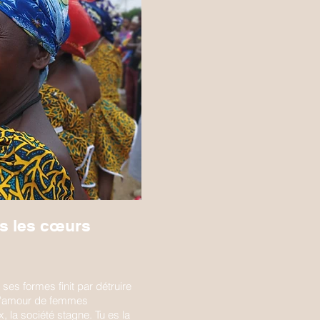
s les cœurs
ses formes finit par détruire
et l'amour de femmes
, la société stagne. Tu es la