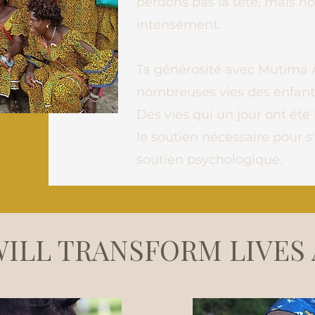
perdons pas la tête, mais no
intensément.
Ta générosité avec Mutima A
nombreuses vies des enfan
Des vies qui un jour ont été
le soutien nécessaire pour 
soutien psychologique.
ILL TRANSFORM LIVES