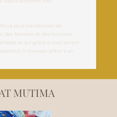
s cœurs souffrent très
frica peut transformer de
ts, des femmes et des hommes.
 brisées et qui grâce à vous auront
s'épanouir à nouveau grâce à un
 AT MUTIMA