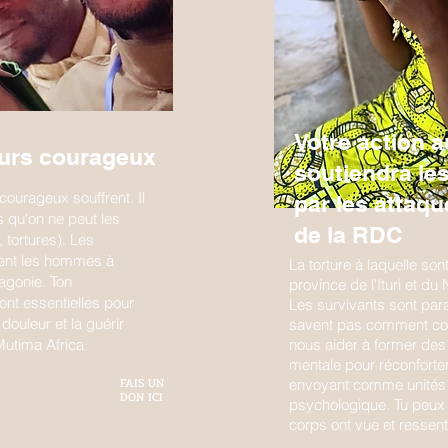
Votre action a
œurs courageux
soutiendra le
urageux souffrent. Il
par les attaqu
es qu'on ne peut les
de la RDC
 tortures). Les
sent les hommes à
La torture à laquelle so
 agonie. Ton
province de l'Ituri et du
ont essentielles pour
Les survivants sont para
douleur et la guérir
savent pas comment cont
Mutima Africa.
nous aider à former des
mentale pour réconforte
FAIS UN
envoyant comme unités d
DON ICI
psychologique. Tu peux r
corps ont vue et ressent