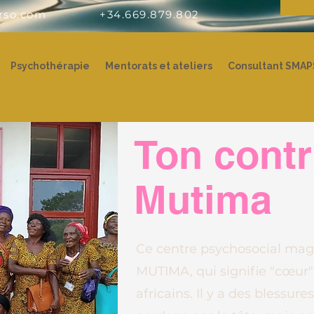
rso.com
+34.669.879.802
Psychothérapie
Mentorats et ateliers
Consultant SMAP
Ton contr
Mutima
Ce centre psychosocial magn
MUTIMA, qui signifie "cœur" 
africains. Il y a des blessu