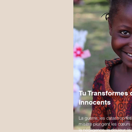
Tu Transformes 
innocents
La guerre, les catastrophes
misère plongent les cœurs 
la négligence, la douleur, la