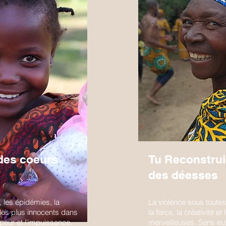
des coeurs
Tu Reconstrui
des déesses
, les épidémies, la
La violence sous toutes 
les plus innocents dans
la force, la créativité 
 peur et l'impuissance.
merveilleuses. Sans eux