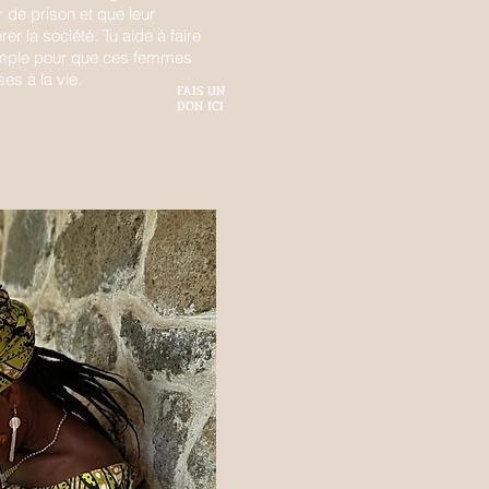
r de prison et que leur
er la société. Tu aide à faire
emple pour que ces femmes
es à la vie.
FAIS UN
DON ICI