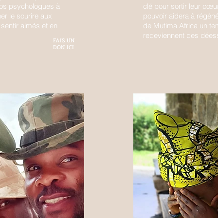
 nos psychologues à
clé pour sortir leur cœu
r le sourire aux
pouvoir aidera à régénér
 sentir aimés et en
de Mutima Africa un t
redeviennent des déess
FAIS UN
DON ICI