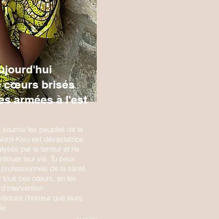
ujourd'hui
s cœurs brisés
es armées à l'est
nt soumis les peuples de la
 Nord-Kivu est dévastatrice.
lysés par la terreur et ne
inuer leur vie. Tu peux
 professionnels de la santé
r tous ces cœurs, en les
'intervention
éduire l'horreur que leurs
ie.