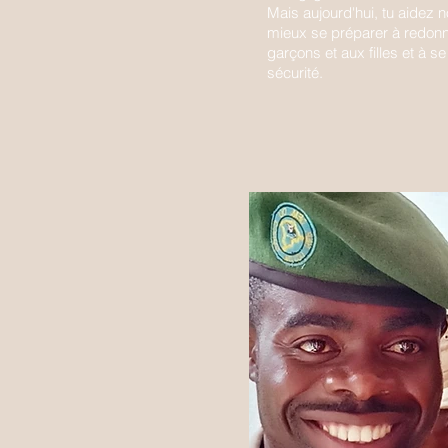
Mais aujourd'hui, tu aidez
mieux se préparer à redonne
garçons et aux filles et à se
sécurité.