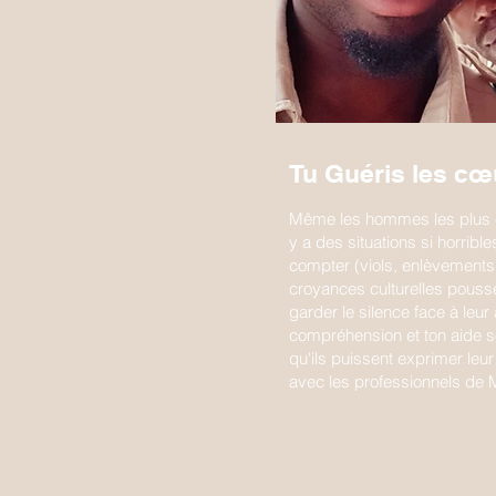
Tu Guéris les c
Même les hommes les plus co
y a des situations si horribl
compter (viols, enlèvements,
croyances culturelles pous
garder le silence face à leur
compréhension et ton aide s
qu'ils puissent exprimer leur 
avec les professionnels de 